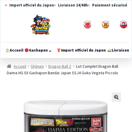
Aller
Aller
Import officiel du Japon
Livraison 24/48h
Paiement sécurisé
à
au
la
contenu
navigation
0
0
⌄
Accueil
Gashapon
Import officiel du Japon
Livraison
Ouvrir
le
Accueil
Shōnen
Dragon Ball Z
Lot Complet Dragon Ball
méga-
Daima HG 03 Gashapon Bandai Japan SSJ4 Goku Vegeta Piccolo
menu