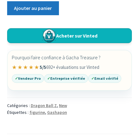
quantité
Ajouter au panier
de
Lot
Complet
Acheter sur Vinted
Dragon
Ball
Daima
Pourquoi faire confiance à Gacha Treasure ?
HG
03
★★★★★
5/5
692+ évaluations sur Vinted
Gashapon
✓
Vendeur Pro
✓
Entreprise vérifiée
✓
Email vérifié
Bandai
Japan
SSJ4
Goku
Catégories :
Dragon Ball Z
,
New
Étiquettes :
figurine
,
Gashapon
Vegeta
Piccolo