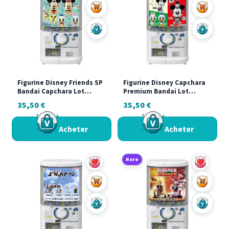
Ajouter au panier
Ajouter a
Acheter sur Vinted
Acheter s
Figurine Disney Friends SP
Figurine Disney Capchara
Bandai Capchara Lot
Premium Bandai Lot
Complet Mickey Minnie
Complet Mickey Donald
35,50
€
35,50
€
Donald Daisy
Daisy Gashapon Japon
Acheter
Acheter
Rare
Ajouter au panier
Ajouter a
Acheter sur Vinted
Acheter s