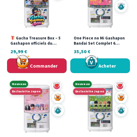
Acheter s
Gacha Treasure Box – 5
One Piece no Mi Gashapon
Gashapon officiels du
Bandai Set Complet 6
Japon
Figurines Neuf Japon
29,99
€
35,50
€
Commander
Acheter
Nouveau
Nouveau
Exclusivite Japon
Exclusivite Japon
Ajouter au panier
Ajouter a
Acheter sur Vinted
Acheter s