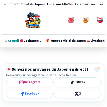
Aller
Aller
Import officiel du Japon
Livraison 24/48h
Paiement sécurisé
à
au
la
contenu
navigation
0
0
⌄
Accueil
Gashapon
Import officiel du Japon
Livraison
Ouvrir
le
méga-
menu
✦
Suivez nos arrivages du Japon en direct !
Nouveautés, unboxings et coulisses de Gacha Treasure.
Instagram
TikTok
Facebook
X