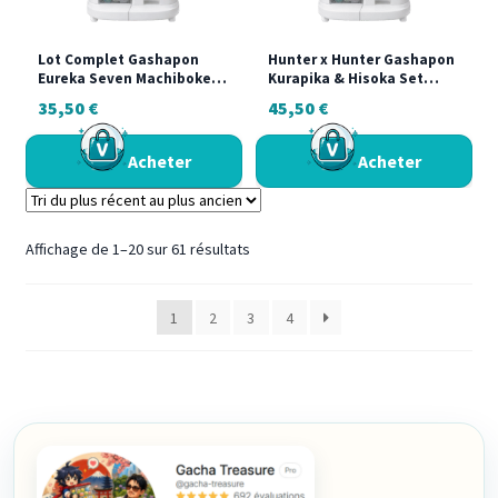
Lot Complet Gashapon
Hunter x Hunter Gashapon
Eureka Seven Machiboke
Kurapika & Hisoka Set
20th Anniversary Bandai
Bandai Machiboke Japon
35,50
€
45,50
€
2025
Neuf Capsule
Acheter
Acheter
Trié
Affichage de 1–20 sur 61 résultats
du
plus
1
2
3
4
récent
au
plus
ancien