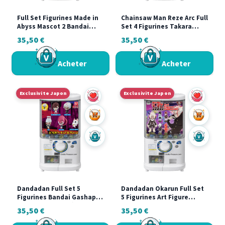
Full Set Figurines Made in
Chainsaw Man Reze Arc Full
Abyss Mascot 2 Bandai
Set 4 Figurines Takara
Gashapon
Tomy Arts Collection
35,50
€
35,50
€
Complète Gashapon
Acheter
Acheter
Exclusivite Japon
Exclusivite Japon
Ajouter au panier
Ajouter a
Acheter sur Vinted
Acheter s
Dandadan Full Set 5
Dandadan Okarun Full Set
Figurines Bandai Gashapon
5 Figurines Art Figure
Collection Complète
Collection Stasto
35,50
€
35,50
€
Gashapon Rare Japon