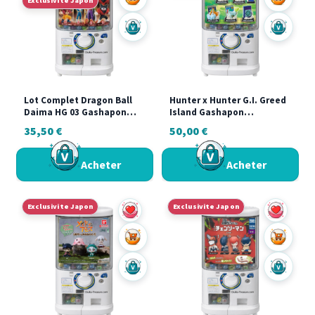
Exclusivite Japon
Acheter sur Vinted
Acheter s
Lot Complet Dragon Ball
Hunter x Hunter G.I. Greed
Daima HG 03 Gashapon
Island Gashapon
Bandai Japan SSJ4 Goku
Collection Full Set Complet
35,50
€
50,00
€
Vegeta Piccolo
5/5 Bandai Neuf
Acheter
Acheter
Exclusivite Japon
Exclusivite Japon
Ajouter au panier
Ajouter a
Acheter sur Vinted
Acheter s