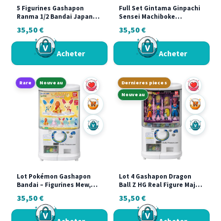
5 Figurines Gashapon
Full Set Gintama Ginpachi
Ranma 1/2 Bandai Japan
Sensei Machiboke
Japon
Gashapon Bandai Japan
35,50
€
35,50
€
Complete Rare
Acheter
Acheter
Rare
Nouveau
Dernieres pieces
Nouveau
Ajouter au panier
Ajouter a
Acheter sur Vinted
Acheter s
Lot Pokémon Gashapon
Lot 4 Gashapon Dragon
Bandai – Figurines Mew,
Ball Z HG Real Figure Majin
Salamèche, Posipi, Négapi,
Buu Saga Bandai Japon
35,50
€
35,50
€
Givrali