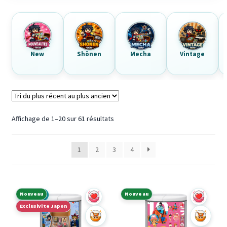
New
Shōnen
Mecha
Vintage
Trié
Affichage de 1–20 sur 61 résultats
du
plus
1
2
3
4
récent
au
plus
ancien
Nouveau
Nouveau
À La Une
Exclusivite Japon
Ajouter au panier
Ajouter a