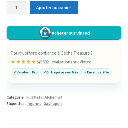
quantité
Ajouter au panier
de
Gashapon
Fullmetal
Acheter sur Vinted
Alchemist
Shoulder
Fig
Pourquoi faire confiance à Gacha Treasure ?
Japan
Officiel
★★★★★
5/5
692+ évaluations sur Vinted
Bandai
✓
Vendeur Pro
✓
Entreprise vérifiée
✓
Email vérifié
/
Takara
Tomy
Catégorie :
Full Metal Alchemist
Étiquettes :
figurine
,
Gashapon