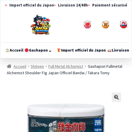
Aller
Aller
Import officiel du Japon
Livraison 24/48h
Paiement sécurisé
à
au
la
contenu
navigation
0
0
⌄
Accueil
Gashapon
Import officiel du Japon
Livraison
Ouvrir
le
Accueil
Shōnen
Full Metal Alchemist
Gashapon Fullmetal
méga-
Alchemist Shoulder Fig Japan Officiel Bandai / Takara Tomy
menu