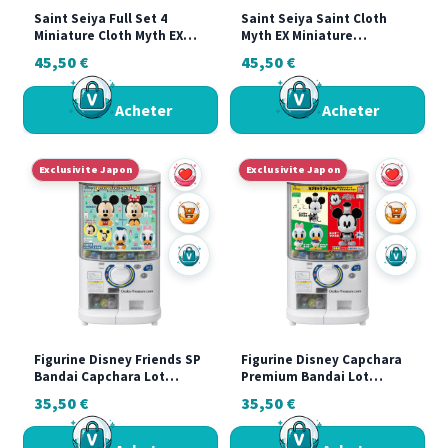
Saint Seiya Full Set 4
Saint Seiya Saint Cloth
Miniature Cloth Myth EX
Myth EX Miniature
Gashapon Chevaliers du
Collection 2 Full Set
45,50
€
45,50
€
Zodiaque Collection
Gashapon Chevaliers du
Complète
Zodiaque
Acheter
Acheter
Exclusivite Japon
Exclusivite Japon
Ajouter au panier
Ajouter a
Acheter sur Vinted
Acheter s
Figurine Disney Friends SP
Figurine Disney Capchara
Bandai Capchara Lot
Premium Bandai Lot
Complet Mickey Minnie
Complet Mickey Donald
35,50
€
35,50
€
Donald Daisy
Daisy Gashapon Japon