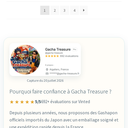
plus
1
2
3
4
récent
au
plus
ancien
Capture du 20 juillet 2026
Pourquoi faire confiance à Gacha Treasure ?
★★★★★
5/5
692+ évaluations sur Vinted
Depuis plusieurs années, nous proposons des Gashapon
officiels importés du Japon avec un emballage soigné et
une expédition rapide depuis la France.