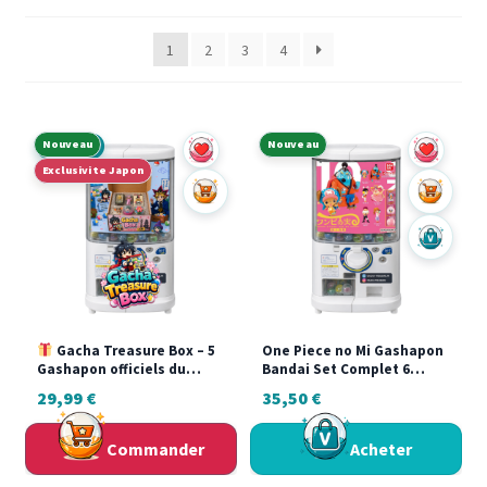
du
plus
1
2
3
4
récent
au
plus
ancien
Nouveau
Nouveau
À La Une
Exclusivite Japon
Ajouter au panier
Ajouter a
Acheter s
Gacha Treasure Box – 5
One Piece no Mi Gashapon
Gashapon officiels du
Bandai Set Complet 6
Japon
Figurines Neuf Japon
29,99
€
35,50
€
Commander
Acheter