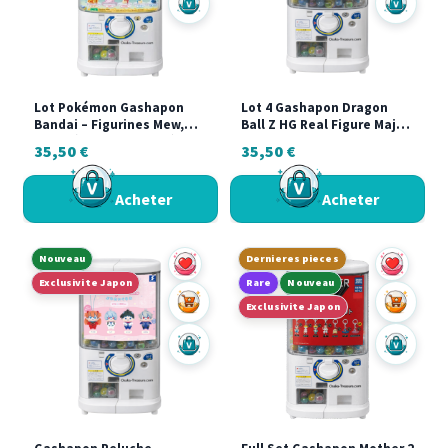
Acheter sur Vinted
Acheter s
Lot Pokémon Gashapon
Lot 4 Gashapon Dragon
Bandai – Figurines Mew,
Ball Z HG Real Figure Majin
Salamèche, Posipi, Négapi,
Buu Saga Bandai Japon
35,50
€
35,50
€
Givrali
Acheter
Acheter
Nouveau
Dernieres pieces
Exclusivite Japon
Rare
Nouveau
Ajouter au panier
Ajouter a
Exclusivite Japon
Acheter sur Vinted
Acheter s