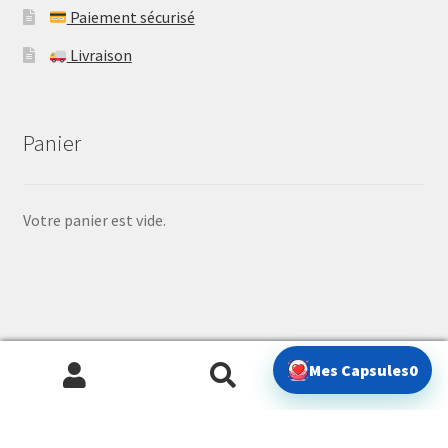
Paiement sécurisé
Livraison
Panier
Votre panier est vide.
© Gacha Treasure 2026
0
Mes Capsules
0
Politique de confidentialité
Built with WooCommerce
.
Recherche
Recherche
pour :