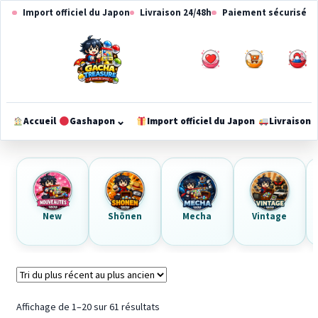
Aller
Aller
Import officiel du Japon
Livraison 24/48h
Paiement sécurisé
à
au
la
contenu
navigation
0
0
⌄
Accueil
Gashapon
Import officiel du Japon
Livraison
Ouvrir
le
méga-
menu
New
Shōnen
Mecha
Vintage
Trié
Affichage de 1–20 sur 61 résultats