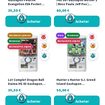
Gashapon Peluche
Full Set Gashapon Mother 2
Evangelion EVA Pocket
| Ness Paula Jeff Poo |
Japon Capsule Toy Anime
Takara Tomy Arts |
35,50
€
60,00
€
Rei Asuka Shinji Kaworu
Complet
Acheter
Acheter
Dernieres pieces
Rare
Nouveau
Nouveau
Exclusivite Japon
Ajouter au panier
Ajouter a
Exclusivite Japon
Acheter sur Vinted
Acheter s
Lot Complet Dragon Ball
Hunter x Hunter G.I. Greed
Daima HG 03 Gashapon
Island Gashapon
Bandai Japan SSJ4 Goku
Collection Full Set Complet
35,50
€
50,00
€
Vegeta Piccolo
5/5 Bandai Neuf
Acheter
Acheter