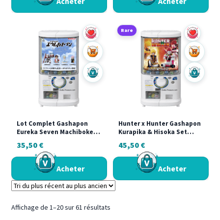
Acheter
Acheter
Rare
Ajouter au panier
Ajouter a
Acheter sur Vinted
Acheter s
Lot Complet Gashapon
Hunter x Hunter Gashapon
Eureka Seven Machiboke
Kurapika & Hisoka Set
20th Anniversary Bandai
Bandai Machiboke Japon
35,50
€
45,50
€
2025
Neuf Capsule
Acheter
Acheter
Trié
Affichage de 1–20 sur 61 résultats
du