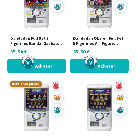
Acheter sur Vinted
Acheter s
Dandadan Full Set 5
Dandadan Okarun Full Set
Figurines Bandai Gashapon
5 Figurines Art Figure
Collection Complète
Collection Stasto
35,50
€
35,50
€
Gashapon Rare Japon
Acheter
Acheter
Dernieres pieces
Ajouter au panier
Ajouter a
Acheter sur Vinted
Acheter s