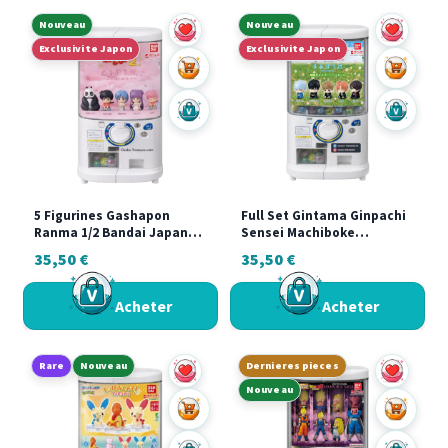
Nouveau
Nouveau
Exclusivite Japon
Exclusivite Japon
Ajouter au panier
Ajouter a
Acheter sur Vinted
Acheter s
5 Figurines Gashapon
Full Set Gintama Ginpachi
Ranma 1/2 Bandai Japan
Sensei Machiboke
Japon
Gashapon Bandai Japan
35,50
€
35,50
€
Complete Rare
Acheter
Acheter
Rare
Nouveau
Dernieres pieces
Nouveau
Ajouter au panier
Ajouter a