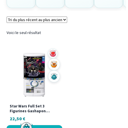
Voici le seul résultat
Ajouter au panier
Acheter sur Vinted
Star Wars Full Set 3
Figurines Gashapon
Fantaisie Vignette Japan
22,50
€
Rare