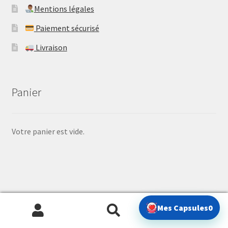
Mentions légales
Paiement sécurisé
Livraison
Panier
Votre panier est vide.
© Gacha Treasure 2026
0
Mes Capsules
0
Politique de confidentialité
Built with WooCommerce
.
Recherche
Recherche