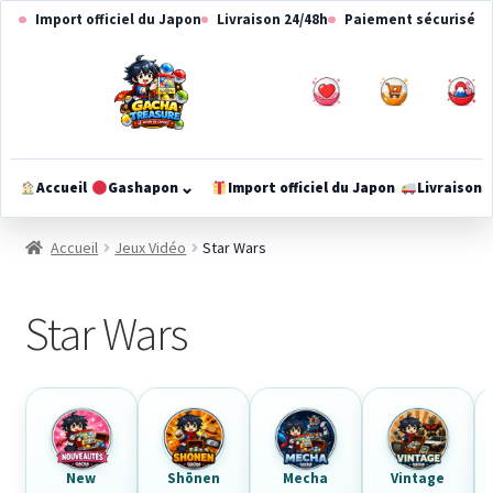
Aller
Aller
Import officiel du Japon
Livraison 24/48h
Paiement sécurisé
à
au
la
contenu
navigation
0
0
⌄
Accueil
Gashapon
Import officiel du Japon
Livraison
Ouvrir
le
Accueil
Jeux Vidéo
Star Wars
méga-
menu
Star Wars
New
Shōnen
Mecha
Vintage