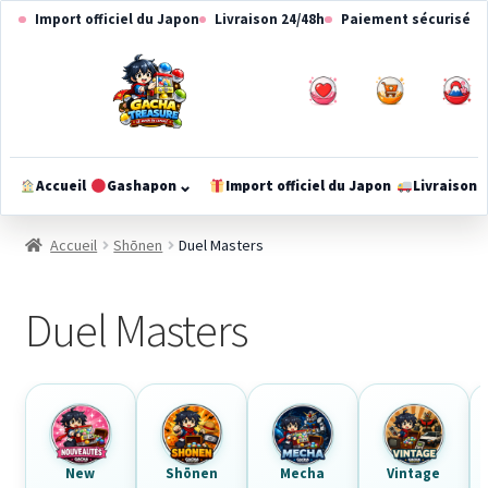
Aller
Aller
Import officiel du Japon
Livraison 24/48h
Paiement sécurisé
à
au
la
contenu
navigation
0
0
⌄
Accueil
Gashapon
Import officiel du Japon
Livraison
Ouvrir
le
Accueil
Shōnen
Duel Masters
méga-
menu
Duel Masters
New
Shōnen
Mecha
Vintage