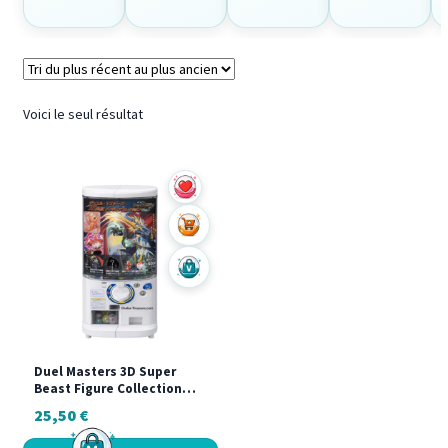
Voici le seul résultat
Ajouter au panier
Acheter sur Vinted
Duel Masters 3D Super
Beast Figure Collection
Vol.1 Full Set Gashapon
25,50
€
Japon