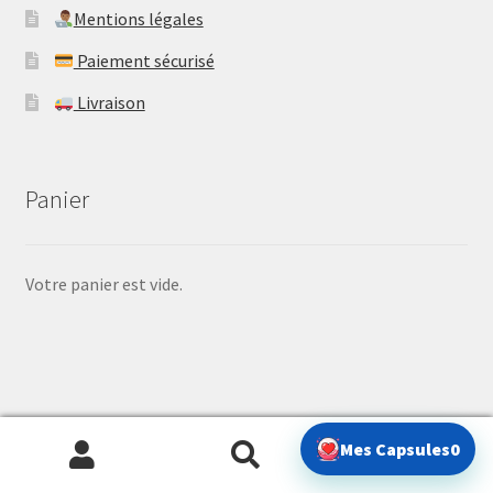
Mentions légales
Paiement sécurisé
Livraison
Panier
Votre panier est vide.
© Gacha Treasure 2026
0
Mes Capsules
0
Politique de confidentialité
Built with WooCommerce
.
Recherche
Recherche