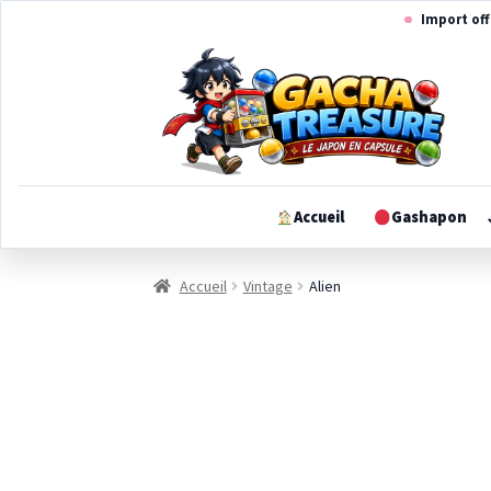
Aller
Aller
Import off
à
au
la
contenu
navigation
Accueil
Gashapon
Accueil
Vintage
Alien