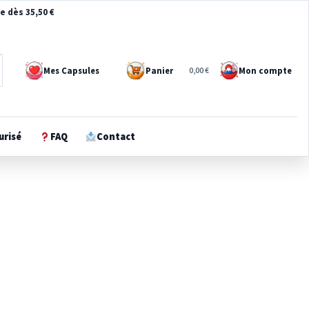
te dès 35,50 €
e
e
Mes Capsules
Panier
Mon compte
0
0
0,00 €
urisé
FAQ
Contact