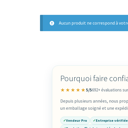
Aucun produit ne correspond à votre
Pourquoi faire confi
★★★★★
5/5
692+ évaluations su
Depuis plusieurs années, nous pro
un emballage soigné et une expédit
✓
Vendeur Pro
✓
Entreprise vérifiée