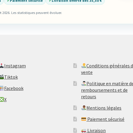
n
✓
Paiement sécurisé
✓
Livraison offerte dès 35,50 €
et 2026. Les statistiques peuvent évoluer.
​Instagram
​Conditions générales 
vente
​Tiktok
​Politique en matière d
​Facebook
remboursements et de
retours
​X
Mentions légales
Paiement sécurisé
Livraison