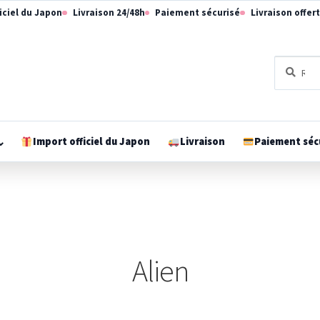
iciel du Japon
Livraison 24/48h
Paiement sécurisé
Livraison offer
Recherch
Recherch
pour :
⌄
Import officiel du Japon
Livraison
Paiement séc
Ouvrir
le
méga-
menu
Alien